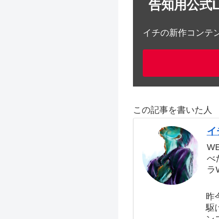
告知用公式L
イチの新作コンテン
この記事を書いた人
イ
W
べ
ラ
昨
駆