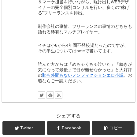
＆マーケ担当を行いながら、駆け出しWEBデザ
イナーの完全個別コンサルを行い、多くの”稼げ
る”フリーランスを排出。
制作会社の事情、フリーランスの事情のどちらも
語れる稀有なマルチプレイヤー。
イチは小6から4年間不登校児だったのですが、
その半生についてはnoteで書いてます。
読んだ方からは「めちゃくちゃ泣いた」「続きが
気になって最後まで目が離せなかった」と大好評
の
恥も外聞もないノンフィクションエロ小説
。お
暇ならご一読ください。
シェアする
Twitter
Facebook
コピー