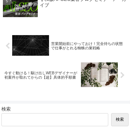
イブ
営業開始前にやっておけ！完全待ちの状態
で仕事がとれる蜘蛛の巣戦略
今すぐ動ける！駆け出しWEBデザイナーが
初案件が取れてからの【超】具体的手順書
検索
検索