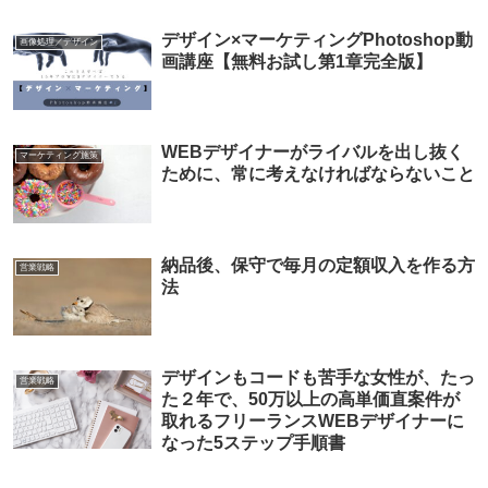
デザイン×マーケティングPhotoshop動
画像処理／デザイン
画講座【無料お試し第1章完全版】
WEBデザイナーがライバルを出し抜く
マーケティング施策
ために、常に考えなければならないこと
納品後、保守で毎月の定額収入を作る方
営業戦略
法
デザインもコードも苦手な女性が、たっ
営業戦略
た２年で、50万以上の高単価直案件が
取れるフリーランスWEBデザイナーに
なった5ステップ手順書