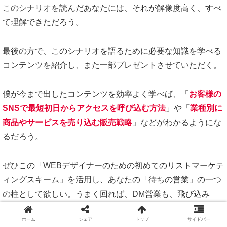
このシナリオを読んだあなたには、それが解像度高く、すべ
て理解できただろう。
最後の方で、このシナリオを語るために必要な知識を学べる
コンテンツを紹介し、また一部プレゼントさせていただく。
僕が今まで出したコンテンツを効率よく学べば、「
お客様の
SNSで最短初日からアクセスを呼び込む方法
」や「
業種別に
商品やサービスを売り込む販売戦略
」などがわかるようにな
るだろう。
ぜひこの「WEBデザイナーのための初めてのリストマーケテ
ィングスキーム」を活用し、あなたの「待ちの営業」の一つ
の柱として欲しい。うまく回れば、DM営業も、飛び込み
も、説得も、売り込みも、自分から営業する必要は一切なく
ホーム
シェア
トップ
サイドバー
なり、あなたが今後集客に困ることはなくなるだろう。