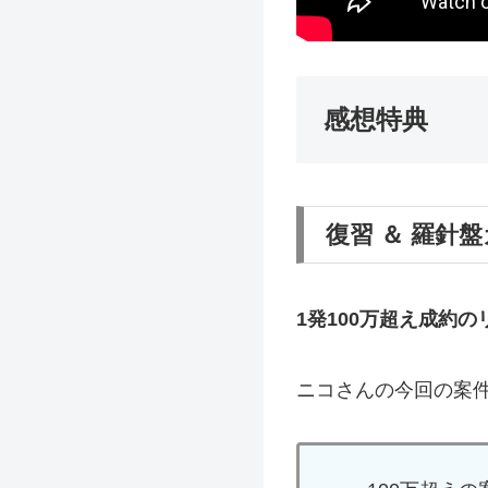
感想特典
復習 ＆ 羅針
1発100万超え成約
ニコさんの今回の案